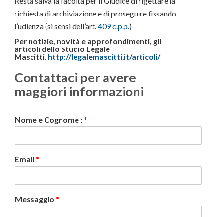
Resta salva la facoltà per il Giudice di rigettare la
richiesta di archiviazione e di proseguire fissando
l’udienza (si sensi dell’art.
409 c.p.p.
)
Per notizie, novità e approfondimenti, gli
articoli
dello Studio Legale
Mascitti.
http://legalemascitti.it/articoli/
Contattaci per avere
maggiori informazioni
Nome e Cognome :
*
Email
*
Messaggio
*