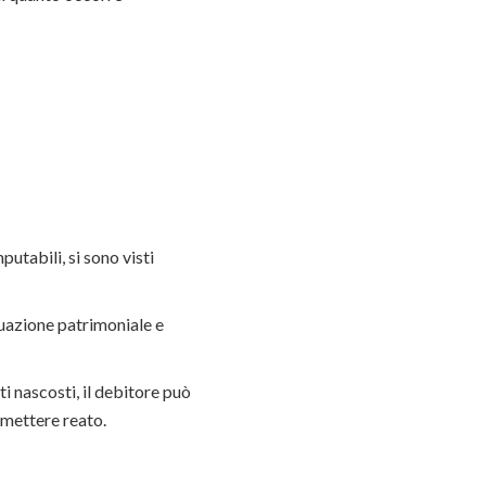
utabili, si sono visti
tuazione patrimoniale e
i nascosti, il debitore può
mmettere reato.