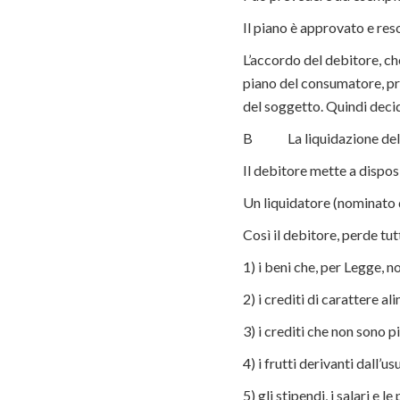
Il piano è approvato e re
L’accordo del debitore, che
piano del consumatore, pre
del soggetto. Quindi decide
B La liquidazione del p
Il debitore mette a dispos
Un liquidatore (nominato d
Così il debitore, perde tu
1) i beni che, per Legge, 
2) i crediti di carattere 
3) i crediti che non sono p
4) i frutti derivanti dall’us
5) gli stipendi, i salari e 