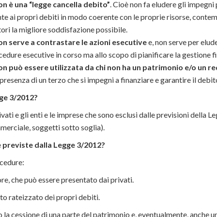
n è una “legge cancella debito”
. Cioè non fa eludere gli impegni
onte ai propri debiti in modo coerente con le proprie risorse, con
ori la migliore soddisfazione possibile.
n serve a contrastare le azioni esecutive
e, non serve per elude
edure esecutive in corso ma allo scopo di pianificare la gestione 
n può essere utilizzata da chi non ha un patrimonio e/o un re
 presenza di un terzo che si impegni a finanziare e garantire il debit
gge 3/2012?
privati e gli enti e le imprese che sono esclusi dalle previsioni della 
erciale, soggetti sotto soglia).
 previste dalla Legge 3/2012?
cedure:
e, che può essere presentato dai privati.
 rateizzato dei propri debiti.
a cessione di una parte del patrimonio e, eventualmente, anche uno