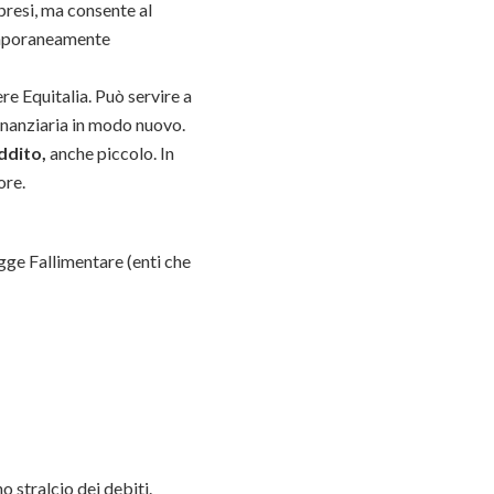
 presi, ma consente al
temporaneamente
re Equitalia. Può servire a
finanziaria in modo nuovo.
ddito,
anche piccolo. In
ore.
Legge Fallimentare (enti che
 stralcio dei debiti.