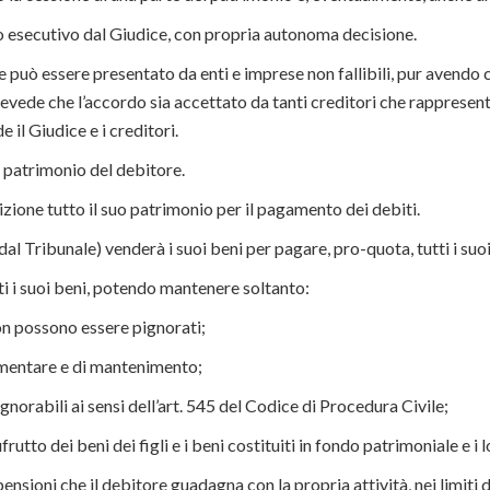
so esecutivo dal Giudice, con propria autonoma decisione.
 può essere presentato da enti e imprese non fallibili, pur avendo ca
vede che l’accordo sia accettato da tanti creditori che rappresentin
 il Giudice e i creditori.
atrimonio del debitore.
izione tutto il suo patrimonio per il pagamento dei debiti.
al Tribunale) venderà i suoi beni per pagare, pro-quota, tutti i suoi
tti i suoi beni, potendo mantenere soltanto:
non possono essere pignorati;
alimentare e di mantenimento;
ignorabili ai sensi dell’art. 545 del Codice di Procedura Civile;
ufrutto dei beni dei figli e i beni costituiti in fondo patrimoniale e i l
le pensioni che il debitore guadagna con la propria attività, nei limit