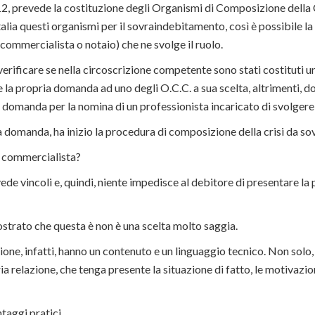
12, prevede la costituzione degli Organismi di Composizione della C
talia questi organismi per il sovraindebitamento, così è possibile l
commercialista o notaio) che ne svolge il ruolo.
verificare se nella circoscrizione competente sono stati costituti u
 la propria domanda ad uno degli O.C.C. a sua scelta, altrimenti, d
omanda per la nomina di un professionista incaricato di svolgere l
a domanda, ha inizio la procedura di composizione della crisi da s
o commercialista?
e vincoli e, quindi, niente impedisce al debitore di presentare la
ostrato che questa è non è una scelta molto saggia.
ne, infatti, hanno un contenuto e un linguaggio tecnico. Non solo, è
 relazione, che tenga presente la situazione di fatto, le motivazio
taggi pratici.