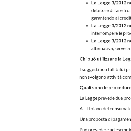
La Legge 3/2012 no
debitore di fare fr
garantendo ai credit
La Legge 3/2012 no
interrompere le proc
La Legge 3/2012 no
alternativa, serve la
Chi può utilizzare la Le
I soggetti non fallibili: i 
non svolgono attività comm
Quali sono le procedure
La Legge prevede due pro
A Il piano del consumator
Una proposta di pagamento
Può prevedere ad esempio l