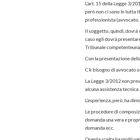
L’art. 15 della Legge 3/20
però non ci sono in tutta I
professionista (avvocato, 
Il soggetto, quindi, dovrà 
caso egli dovrà presentare
Tribunale competenteuna d
Con la presentazione dell
C’è bisogno di avvocato 
La Legge 3/2012 non preved
alcuna assistenza tecnica.
L’esperienza, però, ha dim
Le procedure di composizio
domanda una vera e propria
domanda ecc.
Questa scelta ha molti van