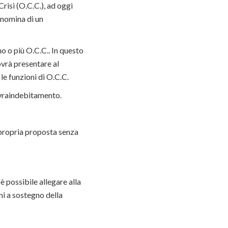
risi (O.C.C.), ad oggi
a nomina di un
no o più O.C.C.. In questo
ovrà presentare al
e funzioni di O.C.C.
ovraindebitamento.
 propria proposta senza
 possibile allegare alla
ni a sostegno della