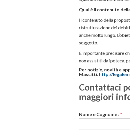
Qual è il contenuto del
Il contenuto della propost
ristrutturazione dei debi
anche molto lungo. L’obiett
soggetto.
È importante precisare che
non assistiti da ipoteca, p
Per notizie, novità e ap
Mascitti.
http://legalema
Contattaci p
maggiori inf
Nome e Cognome :
*