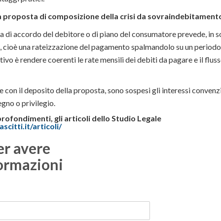
la proposta di composizione della crisi da sovraindebitament
a di accordo del debitore o di piano del consumatore prevede, in s
ti, cioè una rateizzazione del pagamento spalmandolo su un period
ivo è rendere coerenti le rate mensili dei debiti da pagare e il fluss
 con il deposito della proposta, sono sospesi gli interessi convenzio
egno o privilegio.
profondimenti, gli articoli
dello Studio Legale
scitti.it/articoli/
er avere
ormazioni