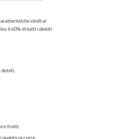
ratteristiche simili al
o il 60% di tutti i debiti
 debiti.
oro frutti;
i di quanto occorre