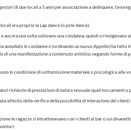
gestori di due locali a 5 anni per associazione a delinquere, favo
 locali era proprio la Lap dance (o pole dance).
 e ancora una volta subivano una condanna, quindi si rivolgevano a
a annullato le condanne e (ordinando un nuovo Appello) ha fatto intu
zio di una manifestazione a contenuto artistico
, negando forme di p
 sono in condizione di sottomissione materiale o psicologica alla vol
nzi richieste di prestazioni di natura sessuale quali toccamenti o più
ata all’esito della verifica della possibilità di interazione dei clienti
ione le ragazze si intrattenevano con i clienti al bar o sui divane
ventori: