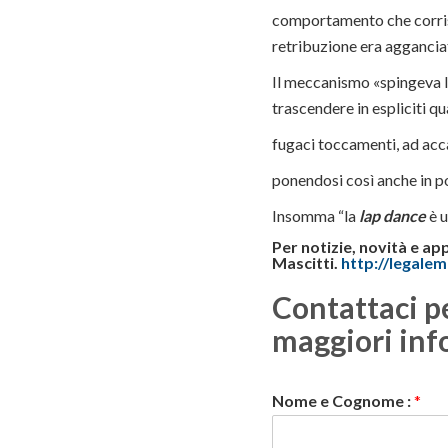
comportamento che corrispo
retribuzione era aggancia
Il meccanismo «spingeva le
trascendere in espliciti q
fugaci toccamenti, ad accap
ponendosi così anche in pos
Insomma “la
lap dance
è 
Per notizie, novità e ap
Mascitti.
http://legalema
Contattaci p
maggiori inf
Nome e Cognome :
*