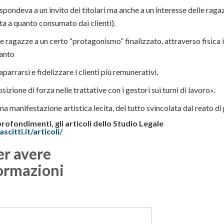
ndeva a un invito dei titolari ma anche a un interesse delle ragaz
ta a quanto consumato dai clienti).
 ragazze a un certo “protagonismo” finalizzato, attraverso fisica 
uanto
arrarsi e fidelizzare i clienti più remunerativi,
izione di forza nelle trattative con i gestori sui turni di lavoro».
una manifestazione artistica lecita, del tutto svincolata dal reato di
profondimenti, gli articoli
dello Studio Legale
scitti.it/articoli/
er avere
ormazioni