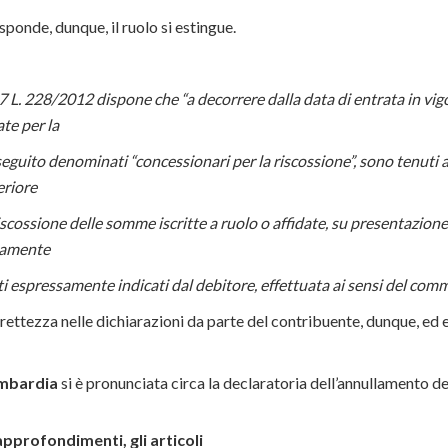
sponde, dunque, il ruolo si estingue.
37 L. 228/2012 dispone che “a decorrere dalla data di entrata in vig
ate per la
i seguito denominati “concessionari per la riscossione”, sono tenuti
eriore
 riscossione delle somme iscritte a ruolo o affidate, su presentazion
atamente
atti espressamente indicati dal debitore, effettuata ai sensi del com
rrettezza nelle dichiarazioni da parte del contribuente, dunque, ed 
mbardia
si è pronunciata circa la declaratoria dell’annullamento de
approfondimenti, gli articoli