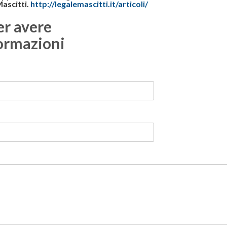
Mascitti.
http://legalemascitti.it/articoli/
er avere
ormazioni