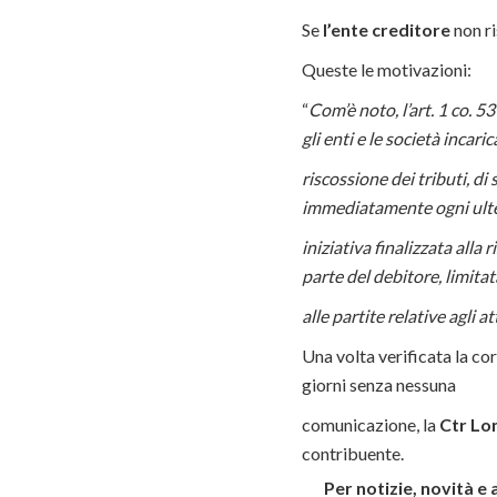
Se
l’ente creditore
non ri
Queste le motivazioni:
“
Com’è noto, l’art. 1 co. 5
gli enti e le società incaric
riscossione dei tributi, d
immediatamente ogni ult
iniziativa finalizzata alla
parte del debitore, limit
alle partite relative agli 
Una volta verificata la co
giorni senza nessuna
comunicazione, la
Ctr Lo
contribuente.
Per notizie, novità e 