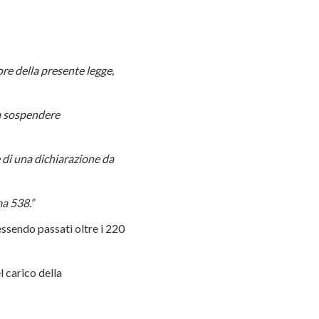
ore della presente legge,
 a sospendere
e di una dichiarazione da
ma 538.”
essendo passati oltre i 220
l carico della