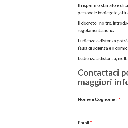
Il risparmio stimato è di c
personale impiegato, attua
Il decreto, inoltre, introd
regolamentazione.
L’udienza a distanza potrà
l’aula di udienza e il domi
L’udienza a distanza, inol
Contattaci p
maggiori inf
Nome e Cognome :
*
Email
*