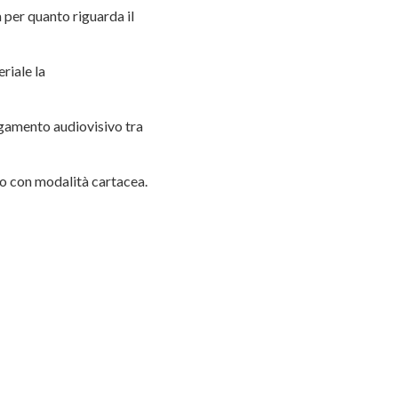
à per quanto riguarda il
riale la
legamento audiovisivo tra
ado con modalità cartacea.