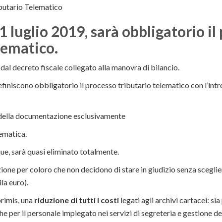
ibutario Telematico
 1 luglio 2019
, sarà obbligatorio il
lematico.
dal decreto fiscale collegato alla manovra di bilancio.
efiniscono obbligatorio il processo tributario telematico con l’int
o della documentazione esclusivamente
ematica.
ue, sarà quasi eliminato totalmente.
one per coloro che non decidono di stare in giudizio senza sceglie
ila euro).
primis, una
riduzione di tutti i costi
legati agli archivi cartacei: si
e per il personale impiegato nei servizi di segreteria e gestione deg