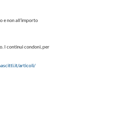
olo e non all’importo
o. I continui condoni, per
scitti.it/articoli/