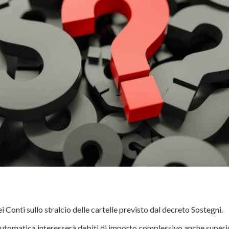
i Conti sullo stralcio delle cartelle previsto dal decreto Sostegni.
 automatica interesserà debiti di importo complessivo anche superi