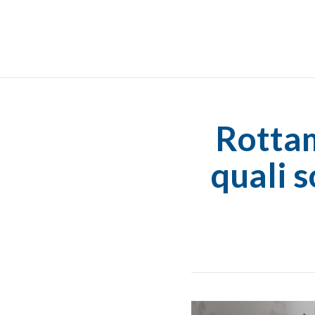
Rottam
quali s