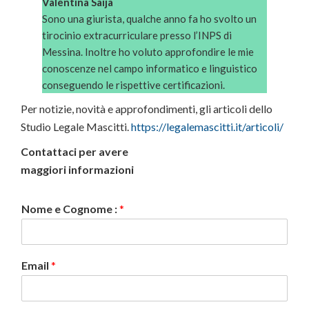
Valentina Saija
Sono una giurista, qualche anno fa ho svolto un
tirocinio extracurriculare presso l’INPS di
Messina. Inoltre ho voluto approfondire le mie
conoscenze nel campo informatico e linguistico
conseguendo le rispettive certificazioni.
Per notizie, novità e approfondimenti, gli articoli dello
Studio Legale Mascitti.
https://legalemascitti.it/articoli/
Contattaci per avere
maggiori informazioni
Nome e Cognome :
*
Email
*