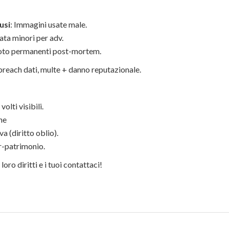
usi
: Immagini usate male.
ata minori per adv.
Foto permanenti post-mortem.
breach dati, multe + danno reputazionale.
olti visibili.
ne
a (diritto oblio).
r-patrimonio.
i loro diritti e i tuoi contattaci!