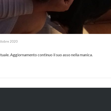
ttobre 2020
uale. Aggiornamento continuo il suo asso nella manica.